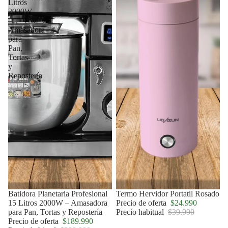
Litros
2000W
–
Amasadora
para
Pan,
Tortas
y
Repostería
Agotado
Batidora Planetaria Profesional
Oferta
Termo Hervidor Portatil Rosado
15 Litros 2000W – Amasadora
Precio de oferta
$24.990
para Pan, Tortas y Repostería
Precio habitual
$39.990
Precio de oferta
$189.990