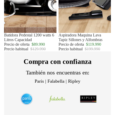
Oferta
Batidora Pedestal 1200 watts 6
Oferta
Aspiradora Maquina Lava
Litros Capacidad
Tapiz Sillones y Alfombras
Precio de oferta
$89.990
Precio de oferta
$119.990
Precio habitual
$129.990
Precio habitual
$199.990
Compra con confianza
También nos encuentras en:
Paris | Falabella | Ripley
Política de privacidad
Política de reembolso
Términos del servicio
Política de envío