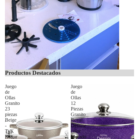
Productos Destacados
Juego
Juego
de
de
Ollas
Ollas
Granito
12
23
Piezas
piezas
Granito
Beige
Royal
-
Dessine
TyK
color
Hogar
Morado