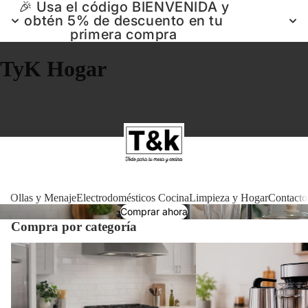
🎉 Usa el código BIENVENIDA y
obtén 5% de descuento en tu
primera compra
TyK Hogar
Ollas 
Ollas y Menaje
Electrodomésticos Cocina
Limpieza y Hogar
Contacto
Comprar ahora
Compra por categoría
Electrodomé
Ollas y Menaje
Electrodomésticos Cocin