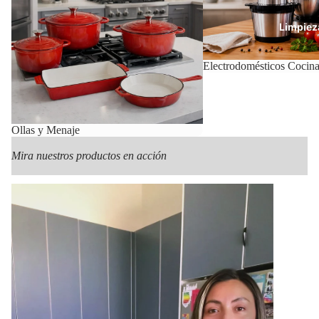
Limpiez
Electrodomésticos Cocin
Con
Ollas y Menaje
Mira nuestros productos en acción
Mas Pr