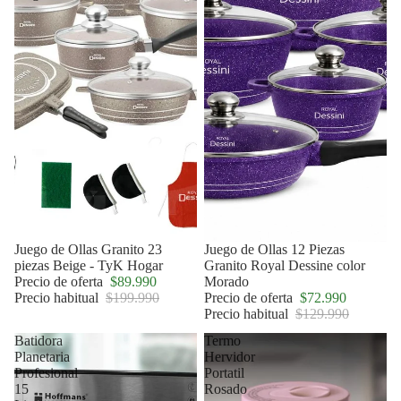
Oferta
Juego de Ollas Granito 23
Oferta
Juego de Ollas 12 Piezas
piezas Beige - TyK Hogar
Granito Royal Dessine color
Precio de oferta
$89.990
Morado
Precio habitual
$199.990
Precio de oferta
$72.990
Precio habitual
$129.990
Batidora
Termo
Planetaria
Hervidor
Profesional
Portatil
15
Rosado