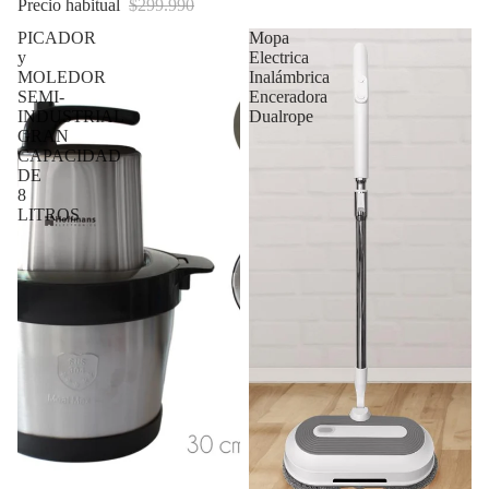
Precio habitual
$299.990
PICADOR
Mopa
y
Electrica
MOLEDOR
Inalámbrica
SEMI-
Enceradora
INDUSTRIAL
Dualrope
GRAN
CAPACIDAD
DE
8
LITROS