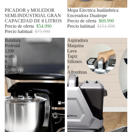
Oferta
PICADOR y MOLEDOR
Oferta
Mopa Electrica Inalámbrica
SEMI-INDUSTRIAL GRAN
Enceradora Dualrope
CAPACIDAD DE 8 LITROS
Precio de oferta
$69.990
Precio de oferta
$54.990
Precio habitual
$151.990
Precio habitual
$75.990
Batidora
Aspiradora
Pedestal
Maquina
1200
Lava
watts
Tapiz
6
Sillones
Litros
y
Capacidad
Alfombras