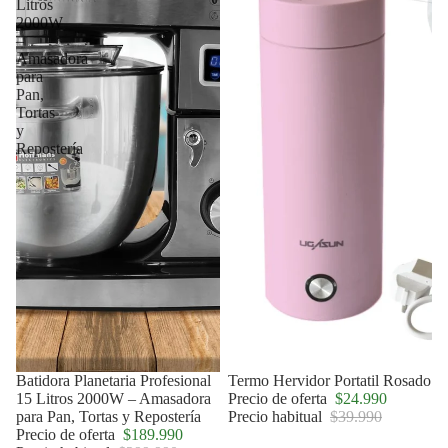
Litros
2000W
–
Amasadora
para
Pan,
Tortas
y
Repostería
Agotado
Batidora Planetaria Profesional
Oferta
Termo Hervidor Portatil Rosado
15 Litros 2000W – Amasadora
Precio de oferta
$24.990
para Pan, Tortas y Repostería
Precio habitual
$39.990
Precio de oferta
$189.990