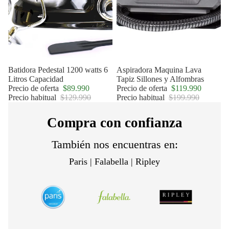
Oferta
Batidora Pedestal 1200 watts 6
Oferta
Aspiradora Maquina Lava
Litros Capacidad
Tapiz Sillones y Alfombras
Precio de oferta
$89.990
Precio de oferta
$119.990
Precio habitual
$129.990
Precio habitual
$199.990
Compra con confianza
También nos encuentras en:
Paris | Falabella | Ripley
Política de privacidad
Política de reembolso
Términos del servicio
Política de envío