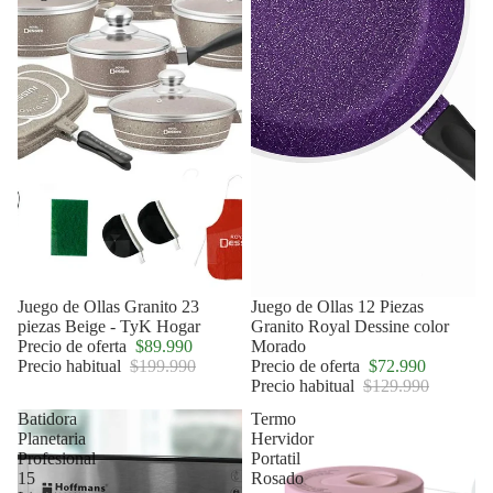
Oferta
Juego de Ollas Granito 23
Oferta
Juego de Ollas 12 Piezas
piezas Beige - TyK Hogar
Granito Royal Dessine color
Precio de oferta
$89.990
Morado
Precio habitual
$199.990
Precio de oferta
$72.990
Precio habitual
$129.990
Batidora
Termo
Planetaria
Hervidor
Profesional
Portatil
15
Rosado