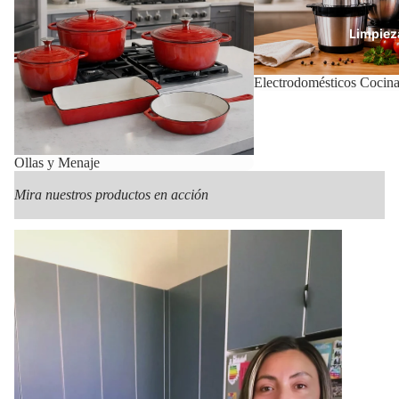
Limpiez
Electrodomésticos Cocin
Con
Ollas y Menaje
Mira nuestros productos en acción
Mas Pr