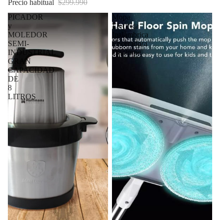
Precio habitual
$299.990
PICADOR
Mopa
y
Electrica
MOLEDOR
Inalámbrica
SEMI-
Enceradora
INDUSTRIAL
Dualrope
GRAN
CAPACIDAD
DE
8
LITROS