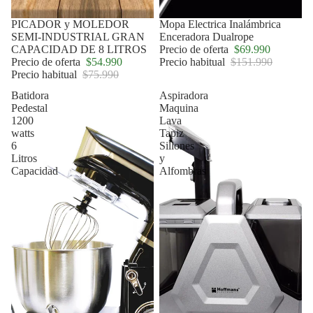
Oferta
PICADOR y MOLEDOR
Oferta
Mopa Electrica Inalámbrica
SEMI-INDUSTRIAL GRAN
Enceradora Dualrope
CAPACIDAD DE 8 LITROS
Precio de oferta
$69.990
Precio de oferta
$54.990
Precio habitual
$151.990
Precio habitual
$75.990
Batidora
Aspiradora
Pedestal
Maquina
1200
Lava
watts
Tapiz
6
Sillones
Litros
y
Capacidad
Alfombras