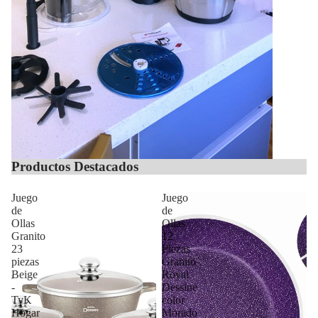
Productos Destacados
Juego
Juego
de
de
Ollas
Ollas
Granito
12
23
Piezas
piezas
Granito
Beige
Royal
-
Dessine
TyK
color
Hogar
Morado