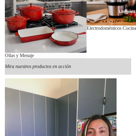
Limpiez
Electrodomésticos Cocin
Con
Ollas y Menaje
Mira nuestros productos en acción
Mas Pr