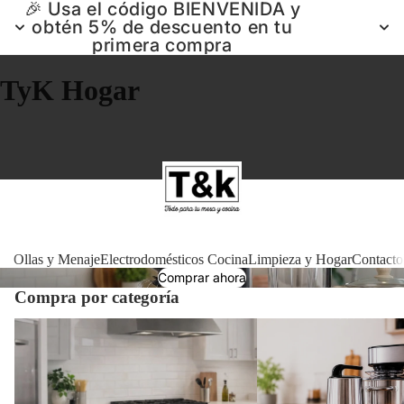
🎉 Usa el código BIENVENIDA y
obtén 5% de descuento en tu
primera compra
TyK Hogar
Ollas 
Ollas y Menaje
Electrodomésticos Cocina
Limpieza y Hogar
Contacto
Comprar ahora
Compra por categoría
Electrodomé
Ollas y Menaje
Electrodomésticos Cocin