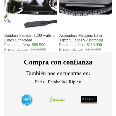
Oferta
Batidora Pedestal 1200 watts 6
Oferta
Aspiradora Maquina Lava
Litros Capacidad
Tapiz Sillones y Alfombras
Precio de oferta
$89.990
Precio de oferta
$119.990
Precio habitual
$129.990
Precio habitual
$199.990
Compra con confianza
También nos encuentras en:
Paris | Falabella | Ripley
Política de privacidad
Política de reembolso
Términos del servicio
Política de envío