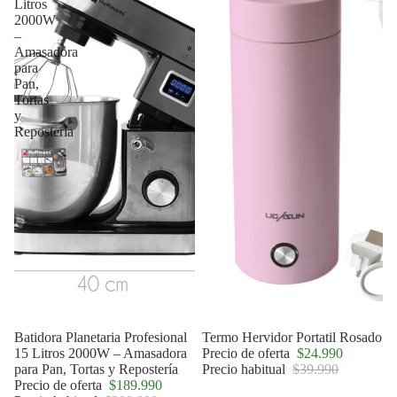
Litros
2000W
–
Amasadora
para
Pan,
Tortas
y
Repostería
Agotado
Batidora Planetaria Profesional
Oferta
Termo Hervidor Portatil Rosado
15 Litros 2000W – Amasadora
Precio de oferta
$24.990
para Pan, Tortas y Repostería
Precio habitual
$39.990
Precio de oferta
$189.990