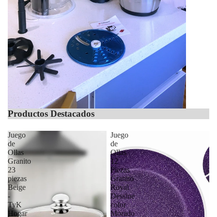
Productos Destacados
Juego
Juego
de
de
Ollas
Ollas
Granito
12
23
Piezas
piezas
Granito
Beige
Royal
-
Dessine
TyK
color
Hogar
Morado