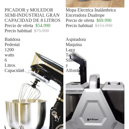
Oferta
PICADOR y MOLEDOR
Oferta
Mopa Electrica Inalámbrica
SEMI-INDUSTRIAL GRAN
Enceradora Dualrope
CAPACIDAD DE 8 LITROS
Precio de oferta
$69.990
Precio de oferta
$54.990
Precio habitual
$151.990
Precio habitual
$75.990
Batidora
Aspiradora
Pedestal
Maquina
1200
Lava
watts
Tapiz
6
Sillones
Litros
y
Capacidad
Alfombras