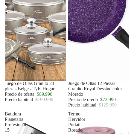
Oferta
Juego de Ollas Granito 23
Oferta
Juego de Ollas 12 Piezas
piezas Beige - TyK Hogar
Granito Royal Dessine color
Precio de oferta
$89.990
Morado
Precio habitual
$199.990
Precio de oferta
$72.990
Precio habitual
$129.990
Batidora
Termo
Planetaria
Hervidor
Profesional
Portatil
15
Rosado