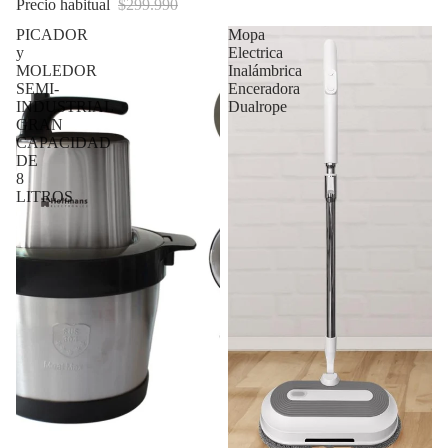
Precio habitual
$299.990
PICADOR
Mopa
y
Electrica
MOLEDOR
Inalámbrica
SEMI-
Enceradora
INDUSTRIAL
Dualrope
GRAN
CAPACIDAD
DE
8
LITROS