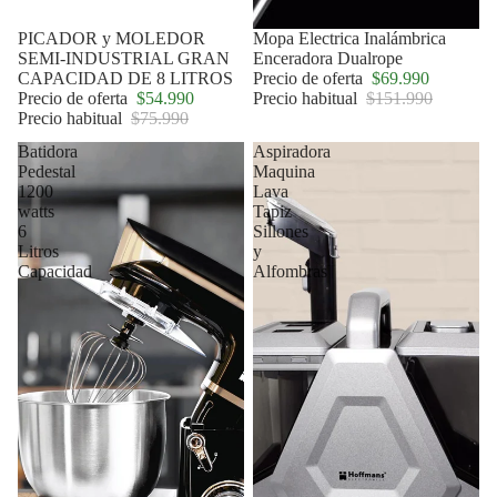
Oferta
PICADOR y MOLEDOR
Oferta
Mopa Electrica Inalámbrica
SEMI-INDUSTRIAL GRAN
Enceradora Dualrope
CAPACIDAD DE 8 LITROS
Precio de oferta
$69.990
Precio de oferta
$54.990
Precio habitual
$151.990
Precio habitual
$75.990
Batidora
Aspiradora
Pedestal
Maquina
1200
Lava
watts
Tapiz
6
Sillones
Litros
y
Capacidad
Alfombras