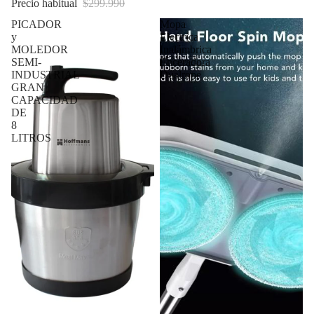
Precio habitual
$299.990
PICADOR
Mopa
y
Electrica
MOLEDOR
Inalámbrica
SEMI-
Enceradora
INDUSTRIAL
Dualrope
GRAN
CAPACIDAD
DE
8
LITROS