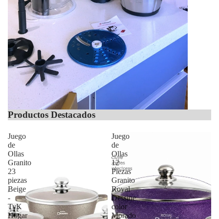
Productos Destacados
Juego
Juego
de
de
Ollas
Ollas
Granito
12
23
Piezas
piezas
Granito
Beige
Royal
-
Dessine
TyK
color
Hogar
Morado