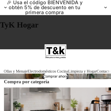
🎉 Usa el código BIENVENIDA y
obtén 5% de descuento en tu
primera compra
TyK Hogar
Ollas 
Ollas y Menaje
Electrodomésticos Cocina
Limpieza y Hogar
Contacto
Comprar ahora
Compra por categoría
Electrodomé
Ollas y Menaje
Electrodomésticos Cocin