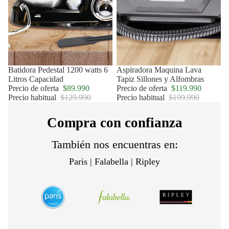
Oferta
Batidora Pedestal 1200 watts 6
Oferta
Aspiradora Maquina Lava
Litros Capacidad
Tapiz Sillones y Alfombras
Precio de oferta
$89.990
Precio de oferta
$119.990
Precio habitual
$129.990
Precio habitual
$199.990
Compra con confianza
También nos encuentras en:
Paris | Falabella | Ripley
Política de privacidad
Política de reembolso
Términos del servicio
Política de envío