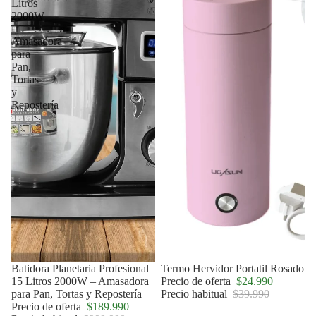
Litros
2000W
–
Amasadora
para
Pan,
Tortas
y
Repostería
Agotado
Batidora Planetaria Profesional
Oferta
Termo Hervidor Portatil Rosado
15 Litros 2000W – Amasadora
Precio de oferta
$24.990
para Pan, Tortas y Repostería
Precio habitual
$39.990
Precio de oferta
$189.990