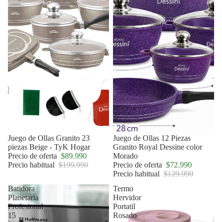
Oferta
Juego de Ollas Granito 23
Oferta
Juego de Ollas 12 Piezas
piezas Beige - TyK Hogar
Granito Royal Dessine color
Precio de oferta
$89.990
Morado
Precio habitual
$199.990
Precio de oferta
$72.990
Precio habitual
$129.990
Batidora
Termo
Planetaria
Hervidor
Profesional
Portatil
15
Rosado