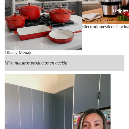
Limpiez
Electrodomésticos Cocin
Con
Ollas y Menaje
Mira nuestros productos en acción
Mas Pr