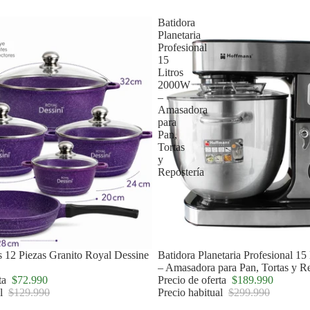
Batidora
Planetaria
Profesional
15
Litros
2000W
–
Amasadora
para
Pan,
Tortas
y
Repostería
s 12 Piezas Granito Royal Dessine
Agotado
Batidora Planetaria Profesional 1
– Amasadora para Pan, Tortas y Re
rta
$72.990
Precio de oferta
$189.990
al
$129.990
Precio habitual
$299.990