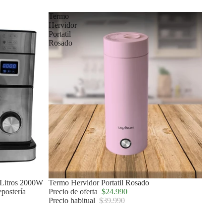
Termo
Hervidor
Portatil
Rosado
5 Litros 2000W
Oferta
Termo Hervidor Portatil Rosado
postería
Precio de oferta
$24.990
Precio habitual
$39.990