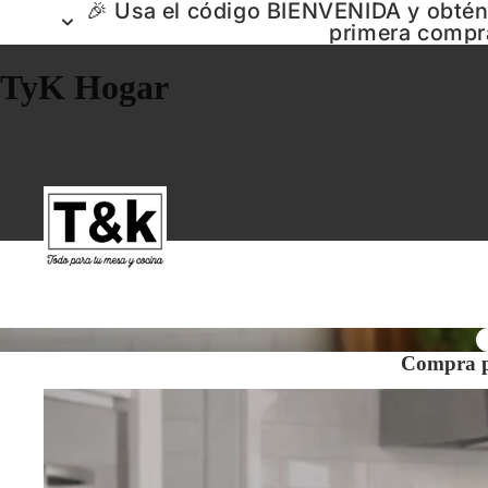
🎉 Usa el código BIENVENIDA y obté
primera compr
TyK Hogar
Compra p
Ollas y Menaje