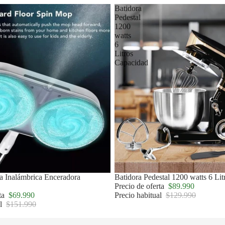
Batidora
Pedestal
1200
watts
6
Litros
Capacidad
a Inalámbrica Enceradora
Oferta
Batidora Pedestal 1200 watts 6 Li
Precio de oferta
$89.990
rta
$69.990
Precio habitual
$129.990
al
$151.990