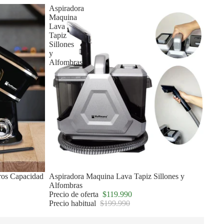
Aspiradora
Maquina
Lava
Tapiz
Sillones
y
Alfombras
tros Capacidad
Oferta
Aspiradora Maquina Lava Tapiz Sillones y
Alfombras
Precio de oferta
$119.990
Precio habitual
$199.990