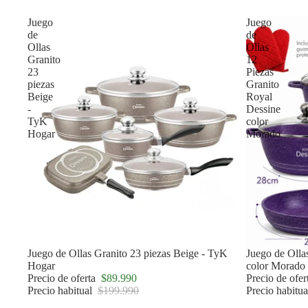
Juego
Juego
de
de
Ollas
Ollas
Granito
12
23
Piezas
piezas
Granito
Beige
Royal
-
Dessine
TyK
color
Hogar
Morado
Oferta
Juego de Ollas Granito 23 piezas Beige - TyK
Oferta
Juego de Olla
Hogar
color Morado
Precio de oferta
$89.990
Precio de ofe
Precio habitual
$199.990
Precio habitu