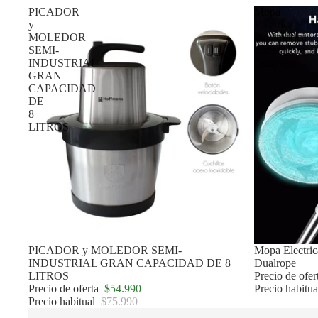
PICADOR
Mopa
y
Electrica
MOLEDOR
Inalámbrica
SEMI-
Enceradora
INDUSTRIAL
Dualrope
GRAN
CAPACIDAD
DE
8
LITROS
Oferta
PICADOR y MOLEDOR SEMI-
Oferta
Mopa Electric
INDUSTRIAL GRAN CAPACIDAD DE 8
Dualrope
LITROS
Precio de ofe
Precio de oferta
$54.990
Precio habitu
Precio habitual
$75.990