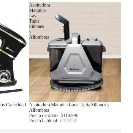
Aspiradora
Maquina
Lava
Tapiz
Sillones
y
Alfombras
tros Capacidad
Oferta
Aspiradora Maquina Lava Tapiz Sillones y
Alfombras
Precio de oferta
$119.990
Precio habitual
$199.990