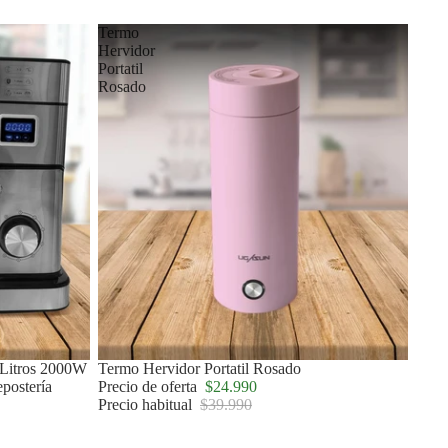
Termo
Hervidor
Portatil
Rosado
5 Litros 2000W
Oferta
Termo Hervidor Portatil Rosado
postería
Precio de oferta
$24.990
Precio habitual
$39.990