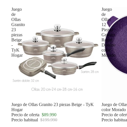
Juego
Juego
de
de
Ollas
Ollas
Granito
12
23
Piezas
piezas
Granito
Beige
Royal
-
Dessine
TyK
color
Hogar
Morado
Oferta
Juego de Ollas Granito 23 piezas Beige - TyK
Oferta
Juego de Olla
Hogar
color Morado
Precio de oferta
$89.990
Precio de ofe
Precio habitual
$199.990
Precio habitu