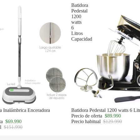
Batidora
Pedestal
1200
watts
6
Litros
Capacidad
a Inalámbrica Enceradora
Oferta
Batidora Pedestal 1200 watts 6 Li
Precio de oferta
$89.990
rta
$69.990
Precio habitual
$129.990
al
$151.990