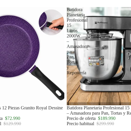
Batidora
Planetaria
Profesional
15
Litros
2000W
–
Amasadora
para
Pan,
Tortas
y
Repostería
s 12 Piezas Granito Royal Dessine
Agotado
Batidora Planetaria Profesional 1
– Amasadora para Pan, Tortas y Re
rta
$72.990
Precio de oferta
$189.990
al
$129.990
Precio habitual
$299.990