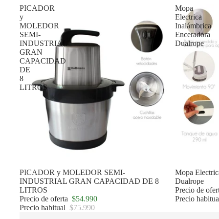
PICADOR
Mopa
y
Electrica
MOLEDOR
Inalámbrica
SEMI-
Enceradora
INDUSTRIAL
Dualrope
GRAN
CAPACIDAD
DE
8
LITROS
Oferta
PICADOR y MOLEDOR SEMI-
Oferta
Mopa Electric
INDUSTRIAL GRAN CAPACIDAD DE 8
Dualrope
LITROS
Precio de ofe
Precio de oferta
$54.990
Precio habitu
Precio habitual
$75.990