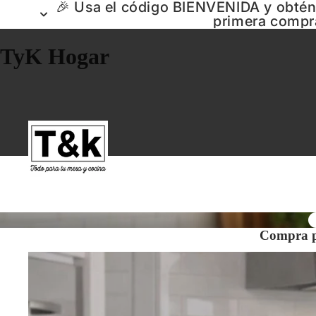
🎉 Usa el código BIENVENIDA y obté
primera compr
TyK Hogar
Compra p
Ollas y Menaje