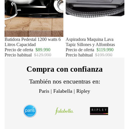
Oferta
Batidora Pedestal 1200 watts 6
Oferta
Aspiradora Maquina Lava
Litros Capacidad
Tapiz Sillones y Alfombras
Precio de oferta
$89.990
Precio de oferta
$119.990
Precio habitual
$129.990
Precio habitual
$199.990
Compra con confianza
También nos encuentras en:
Paris | Falabella | Ripley
Política de privacidad
Política de reembolso
Términos del servicio
Política de envío