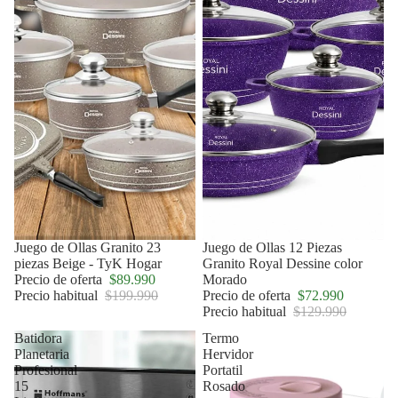
Oferta
Juego de Ollas Granito 23
Oferta
Juego de Ollas 12 Piezas
piezas Beige - TyK Hogar
Granito Royal Dessine color
Precio de oferta
$89.990
Morado
Precio habitual
$199.990
Precio de oferta
$72.990
Precio habitual
$129.990
Batidora
Termo
Planetaria
Hervidor
Profesional
Portatil
15
Rosado