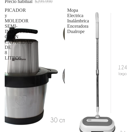
Precio habitual
$299.990
PICADOR
Mopa
y
Electrica
MOLEDOR
Inalámbrica
SEMI-
Enceradora
INDUSTRIAL
Dualrope
GRAN
CAPACIDAD
DE
8
LITROS