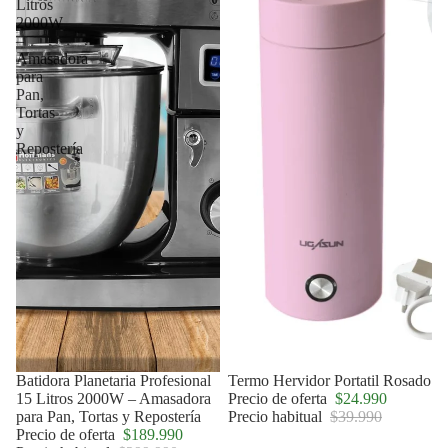
Litros
2000W
–
Amasadora
para
Pan,
Tortas
y
Repostería
Agotado
Batidora Planetaria Profesional
Oferta
Termo Hervidor Portatil Rosado
15 Litros 2000W – Amasadora
Precio de oferta
$24.990
para Pan, Tortas y Repostería
Precio habitual
$39.990
Precio de oferta
$189.990