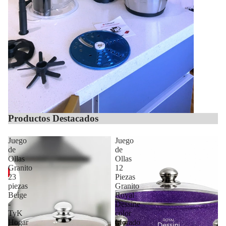
Productos Destacados
Juego
Juego
de
de
Ollas
Ollas
Granito
12
23
Piezas
piezas
Granito
Beige
Royal
-
Dessine
TyK
color
Hogar
Morado