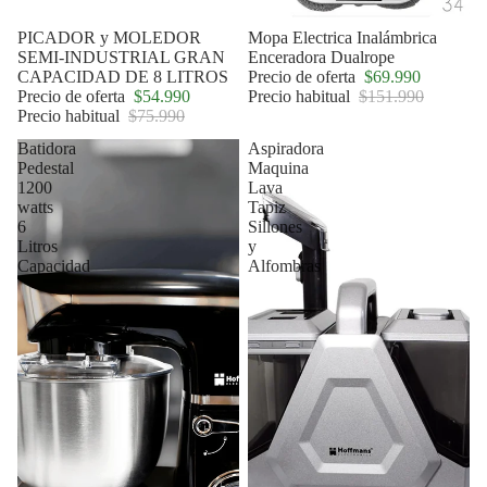
Oferta
PICADOR y MOLEDOR
Oferta
Mopa Electrica Inalámbrica
SEMI-INDUSTRIAL GRAN
Enceradora Dualrope
CAPACIDAD DE 8 LITROS
Precio de oferta
$69.990
Precio de oferta
$54.990
Precio habitual
$151.990
Precio habitual
$75.990
Batidora
Aspiradora
Pedestal
Maquina
1200
Lava
watts
Tapiz
6
Sillones
Litros
y
Capacidad
Alfombras