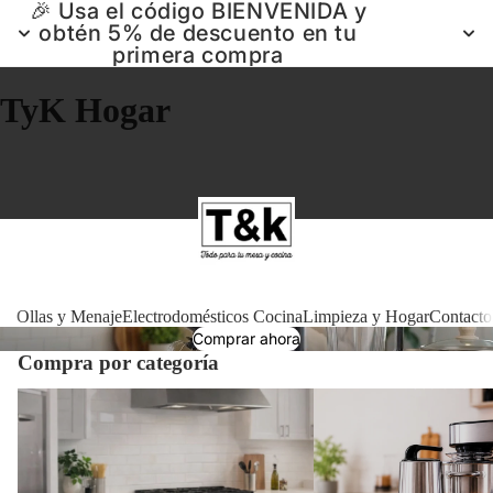
🎉 Usa el código BIENVENIDA y
obtén 5% de descuento en tu
primera compra
TyK Hogar
Ollas 
Ollas y Menaje
Electrodomésticos Cocina
Limpieza y Hogar
Contacto
Comprar ahora
Compra por categoría
Electrodomé
Ollas y Menaje
Electrodomésticos Cocin