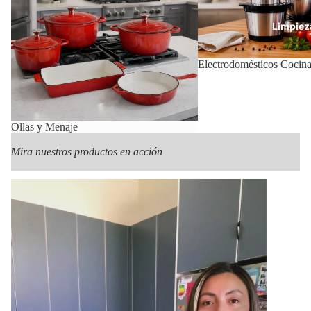
Limpiez
Electrodomésticos Cocin
Con
Ollas y Menaje
Mira nuestros productos en acción
Mas Pr