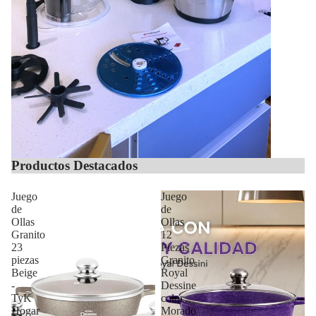
Productos Destacados
Juego
Juego
de
de
Ollas
Ollas
Granito
12
23
Piezas
piezas
Granito
Beige
Royal
-
Dessine
TyK
color
Hogar
Morado