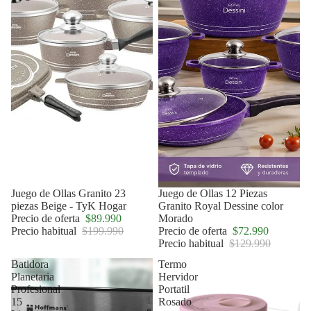
Oferta
Juego de Ollas Granito 23
Oferta
Juego de Ollas 12 Piezas
piezas Beige - TyK Hogar
Granito Royal Dessine color
Precio de oferta
$89.990
Morado
Precio habitual
$199.990
Precio de oferta
$72.990
Precio habitual
$129.990
Batidora
Termo
Planetaria
Hervidor
Profesional
Portatil
15
Rosado