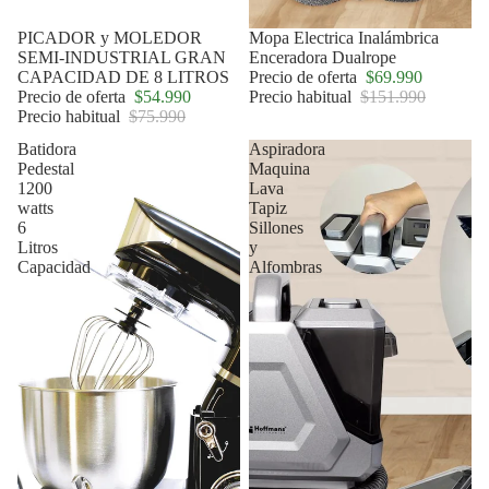
Oferta
PICADOR y MOLEDOR
Oferta
Mopa Electrica Inalámbrica
SEMI-INDUSTRIAL GRAN
Enceradora Dualrope
CAPACIDAD DE 8 LITROS
Precio de oferta
$69.990
Precio de oferta
$54.990
Precio habitual
$151.990
Precio habitual
$75.990
Batidora
Aspiradora
Pedestal
Maquina
1200
Lava
watts
Tapiz
6
Sillones
Litros
y
Capacidad
Alfombras