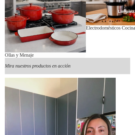
Limpiez
Electrodomésticos Cocin
Con
Ollas y Menaje
Mira nuestros productos en acción
Mas Pr