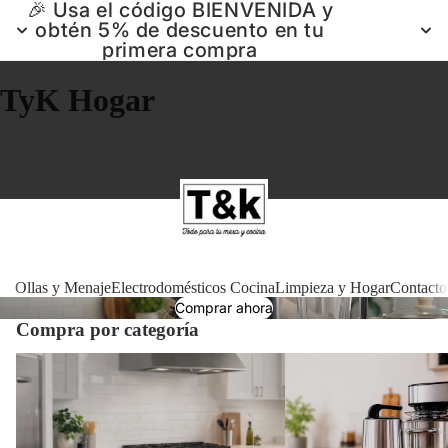
🎉 Usa el código BIENVENIDA y
obtén 5% de descuento en tu
primera compra
TyK Hogar
Ollas 
Ollas y Menaje
Electrodomésticos Cocina
Limpieza y Hogar
Contacto
Comprar ahora
Compra por categoría
Electrodomé
Ollas y Menaje
Electrodomésticos Cocin