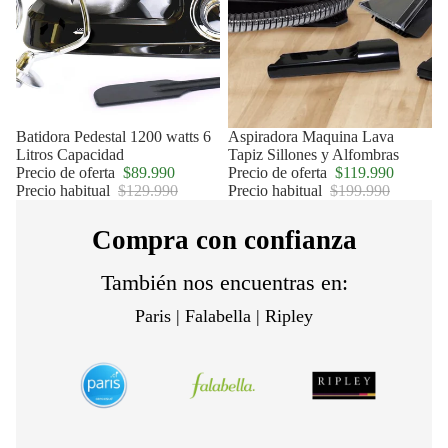
Oferta
Batidora Pedestal 1200 watts 6
Oferta
Aspiradora Maquina Lava
Litros Capacidad
Tapiz Sillones y Alfombras
Precio de oferta
$89.990
Precio de oferta
$119.990
Precio habitual
$129.990
Precio habitual
$199.990
Compra con confianza
También nos encuentras en:
Paris | Falabella | Ripley
Política de privacidad
Política de reembolso
Términos del servicio
Política de envío