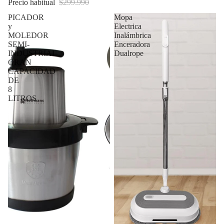
Precio habitual
$299.990
PICADOR
Mopa
y
Electrica
MOLEDOR
Inalámbrica
SEMI-
Enceradora
INDUSTRIAL
Dualrope
GRAN
CAPACIDAD
DE
8
LITROS