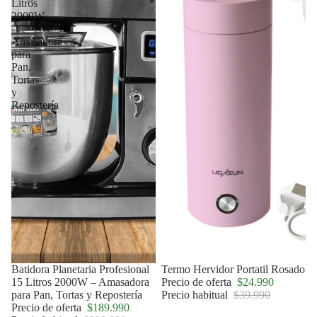
Litros
2000W
–
Amasadora
para
Pan,
Tortas
y
Repostería
Agotado
Batidora Planetaria Profesional
Oferta
Termo Hervidor Portatil Rosado
15 Litros 2000W – Amasadora
Precio de oferta
$24.990
para Pan, Tortas y Repostería
Precio habitual
$39.990
Precio de oferta
$189.990