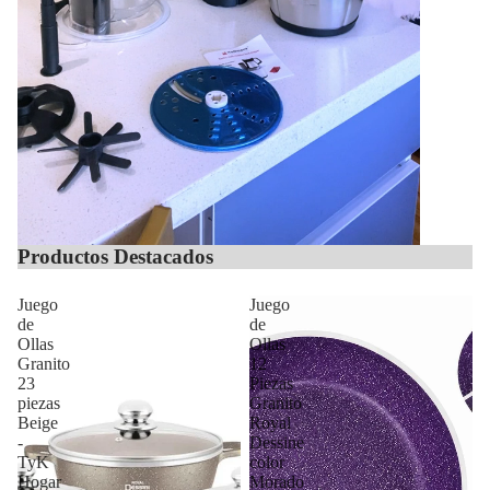
Productos Destacados
Juego
Juego
de
de
Ollas
Ollas
Granito
12
23
Piezas
piezas
Granito
Beige
Royal
-
Dessine
TyK
color
Hogar
Morado