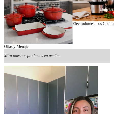
Limpiez
Electrodomésticos Cocin
Con
Ollas y Menaje
Mira nuestros productos en acción
Mas Pr