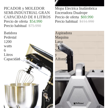
Oferta
PICADOR y MOLEDOR
Oferta
Mopa Electrica Inalámbrica
SEMI-INDUSTRIAL GRAN
Enceradora Dualrope
CAPACIDAD DE 8 LITROS
Precio de oferta
$69.990
Precio de oferta
$54.990
Precio habitual
$151.990
Precio habitual
$75.990
Batidora
Aspiradora
Pedestal
Maquina
1200
Lava
watts
Tapiz
6
Sillones
Litros
y
Capacidad
Alfombras