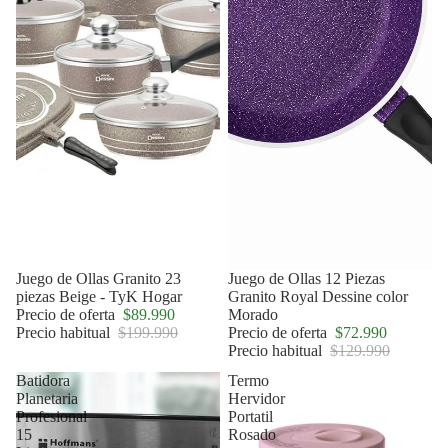
Oferta
Juego de Ollas Granito 23
Oferta
Juego de Ollas 12 Piezas
piezas Beige - TyK Hogar
Granito Royal Dessine color
Precio de oferta
$89.990
Morado
Precio habitual
$199.990
Precio de oferta
$72.990
Precio habitual
$129.990
Batidora
Termo
Planetaria
Hervidor
Profesional
Portatil
15
Rosado