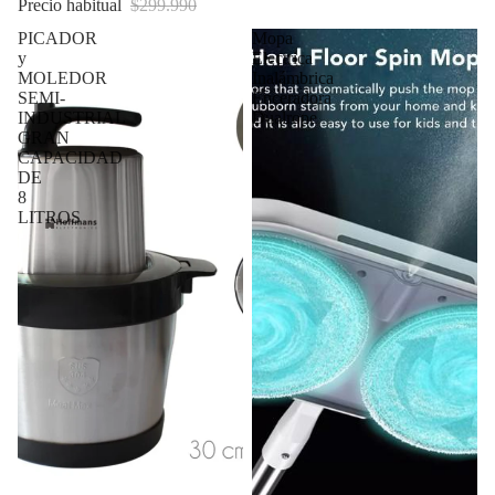
Precio habitual
$299.990
PICADOR
Mopa
y
Electrica
MOLEDOR
Inalámbrica
SEMI-
Enceradora
INDUSTRIAL
Dualrope
GRAN
CAPACIDAD
DE
8
LITROS