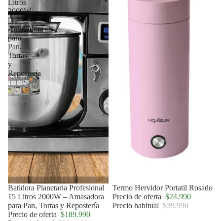
Litros
2000W
–
Amasadora
para
Pan,
Tortas
y
Repostería
Agotado
Batidora Planetaria Profesional
Oferta
Termo Hervidor Portatil Rosado
15 Litros 2000W – Amasadora
Precio de oferta
$24.990
para Pan, Tortas y Repostería
Precio habitual
$39.990
Precio de oferta
$189.990