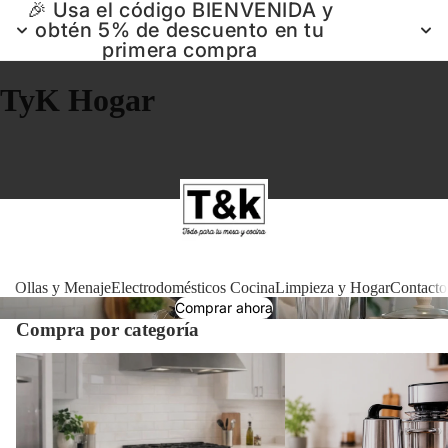
🎉 Usa el código BIENVENIDA y
obtén 5% de descuento en tu
primera compra
TyK Hogar
Ollas 
Ollas y Menaje
Electrodomésticos Cocina
Limpieza y Hogar
Contacto
Comprar ahora
Compra por categoría
Electrodomé
Ollas y Menaje
Electrodomésticos Cocin