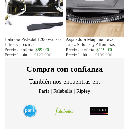
Oferta
Batidora Pedestal 1200 watts 6
Oferta
Aspiradora Maquina Lava
Litros Capacidad
Tapiz Sillones y Alfombras
Precio de oferta
$89.990
Precio de oferta
$119.990
Precio habitual
$129.990
Precio habitual
$199.990
Compra con confianza
También nos encuentras en:
Paris | Falabella | Ripley
Política de privacidad
Política de reembolso
Términos del servicio
Política de envío