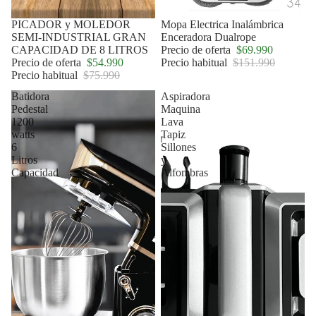
Oferta
PICADOR y MOLEDOR
Oferta
Mopa Electrica Inalámbrica
SEMI-INDUSTRIAL GRAN
Enceradora Dualrope
CAPACIDAD DE 8 LITROS
Precio de oferta
$69.990
Precio de oferta
$54.990
Precio habitual
$151.990
Precio habitual
$75.990
Batidora
Aspiradora
Pedestal
Maquina
1200
Lava
watts
Tapiz
6
Sillones
Litros
y
Capacidad
Alfombras