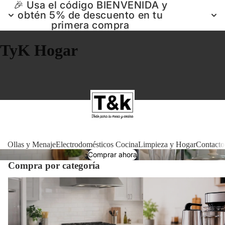
🎉 Usa el código BIENVENIDA y
obtén 5% de descuento en tu
primera compra
TyK Hogar
Ollas 
Ollas y Menaje
Electrodomésticos Cocina
Limpieza y Hogar
Contacto
Comprar ahora
Compra por categoría
Electrodomé
Ollas y Menaje
Electrodomésticos Cocin