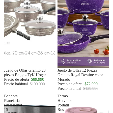
Oferta
Juego de Ollas Granito 23
Oferta
Juego de Ollas 12 Piezas
piezas Beige - TyK Hogar
Granito Royal Dessine color
Precio de oferta
$89.990
Morado
Precio habitual
$199.990
Precio de oferta
$72.990
Precio habitual
$129.990
Batidora
Termo
Planetaria
Hervidor
Profesional
Portatil
15
Rosado