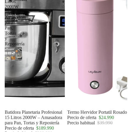
Litros
2000W
–
Amasadora
para
Pan,
Tortas
y
Repostería
Agotado
Batidora Planetaria Profesional
Oferta
Termo Hervidor Portatil Rosado
15 Litros 2000W – Amasadora
Precio de oferta
$24.990
para Pan, Tortas y Repostería
Precio habitual
$39.990
Precio de oferta
$189.990