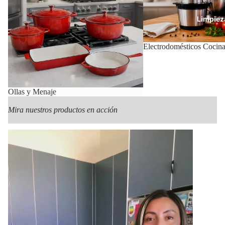
Limpiez
Electrodomésticos Cocin
Con
Ollas y Menaje
Mira nuestros productos en acción
Mas Pr