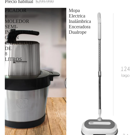
Precio habitual
$299.990
PICADOR
Mopa
y
Electrica
MOLEDOR
Inalámbrica
SEMI-
Enceradora
INDUSTRIAL
Dualrope
GRAN
CAPACIDAD
DE
8
LITROS