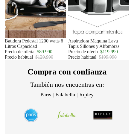
Oferta
Batidora Pedestal 1200 watts 6
Oferta
Aspiradora Maquina Lava
Litros Capacidad
Tapiz Sillones y Alfombras
Precio de oferta
$89.990
Precio de oferta
$119.990
Precio habitual
$129.990
Precio habitual
$199.990
Compra con confianza
También nos encuentras en:
Paris | Falabella | Ripley
Política de privacidad
Política de reembolso
Términos del servicio
Política de envío