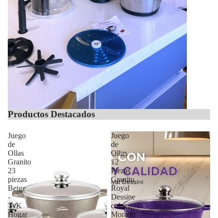
Productos Destacados
Juego
Juego
de
de
Ollas
Ollas
Granito
12
23
Piezas
piezas
Granito
Beige
Royal
-
Dessine
TyK
color
Hogar
Morado