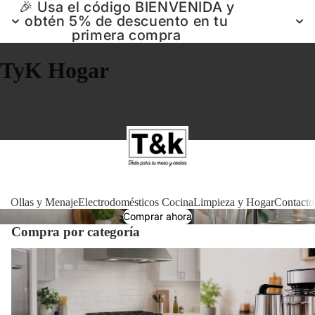
🎉 Usa el código BIENVENIDA y
obtén 5% de descuento en tu
primera compra
TyK Hogar
Ollas 
Ollas y Menaje
Electrodomésticos Cocina
Limpieza y Hogar
Contacto
Comprar ahora
Compra por categoría
Electrodomé
Ollas y Menaje
Electrodomésticos Cocin