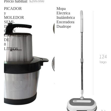
Precio habitual
$299.990
PICADOR
Mopa
y
Electrica
MOLEDOR
Inalámbrica
SEMI-
Enceradora
INDUSTRIAL
Dualrope
GRAN
CAPACIDAD
DE
8
LITROS