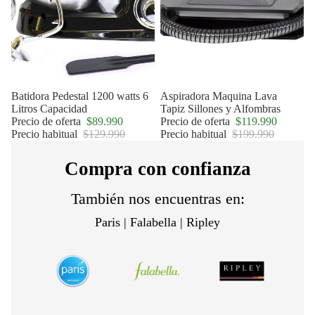
Oferta
Batidora Pedestal 1200 watts 6
Oferta
Aspiradora Maquina Lava
Litros Capacidad
Tapiz Sillones y Alfombras
Precio de oferta
$89.990
Precio de oferta
$119.990
Precio habitual
$129.990
Precio habitual
$199.990
Compra con confianza
También nos encuentras en:
Paris | Falabella | Ripley
Política de privacidad
Política de reembolso
Términos del servicio
Política de envío