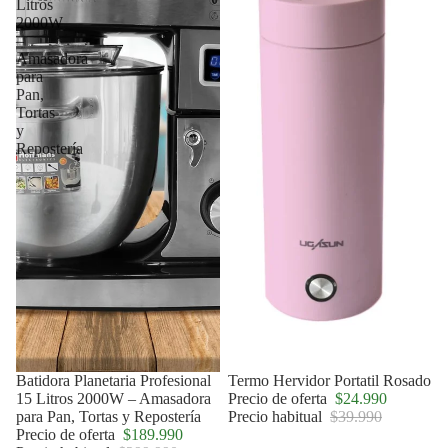
Litros
2000W
–
Amasadora
para
Pan,
Tortas
y
Repostería
Agotado
Batidora Planetaria Profesional
Oferta
Termo Hervidor Portatil Rosado
15 Litros 2000W – Amasadora
Precio de oferta
$24.990
para Pan, Tortas y Repostería
Precio habitual
$39.990
Precio de oferta
$189.990