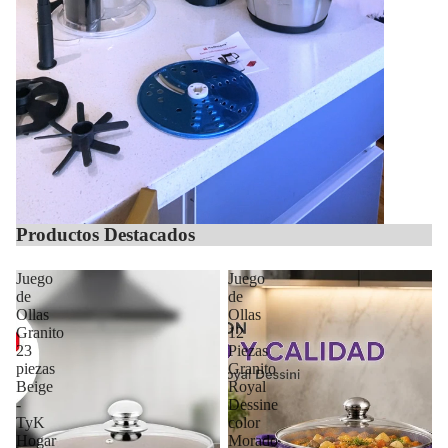
Productos Destacados
Juego
Juego
de
de
Ollas
Ollas
Granito
12
23
Piezas
piezas
Granito
Beige
Royal
-
Dessine
TyK
color
Hogar
Morado