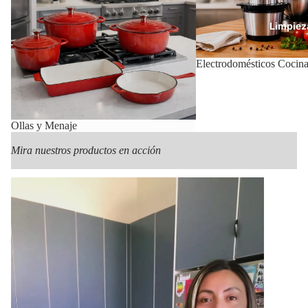
Limpiez
Electrodomésticos Cocin
Con
Ollas y Menaje
Mira nuestros productos en acción
Mas Pr