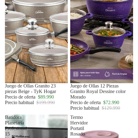
Oferta
Juego de Ollas Granito 23
Oferta
Juego de Ollas 12 Piezas
piezas Beige - TyK Hogar
Granito Royal Dessine color
Precio de oferta
$89.990
Morado
Precio habitual
$199.990
Precio de oferta
$72.990
Precio habitual
$129.990
Batidora
Termo
Planetaria
Hervidor
Profesional
Portatil
15
Rosado