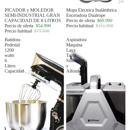
Oferta
PICADOR y MOLEDOR
Oferta
Mopa Electrica Inalámbrica
SEMI-INDUSTRIAL GRAN
Enceradora Dualrope
CAPACIDAD DE 8 LITROS
Precio de oferta
$69.990
Precio de oferta
$54.990
Precio habitual
$151.990
Precio habitual
$75.990
Batidora
Aspiradora
Pedestal
Maquina
1200
Lava
watts
Tapiz
6
Sillones
Litros
y
Capacidad
Alfombras