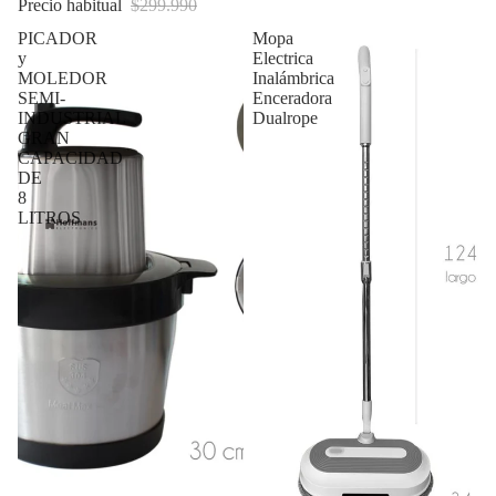
Precio habitual
$299.990
PICADOR
Mopa
y
Electrica
MOLEDOR
Inalámbrica
SEMI-
Enceradora
INDUSTRIAL
Dualrope
GRAN
CAPACIDAD
DE
8
LITROS