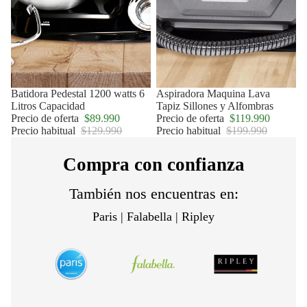
Oferta
Batidora Pedestal 1200 watts 6
Oferta
Aspiradora Maquina Lava
Litros Capacidad
Tapiz Sillones y Alfombras
Precio de oferta
$89.990
Precio de oferta
$119.990
Precio habitual
$129.990
Precio habitual
$199.990
Compra con confianza
También nos encuentras en:
Paris | Falabella | Ripley
Política de privacidad
Política de reembolso
Términos del servicio
Política de envío