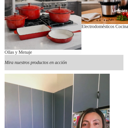
Limpiez
Electrodomésticos Cocin
Con
Ollas y Menaje
Mira nuestros productos en acción
Mas Pr