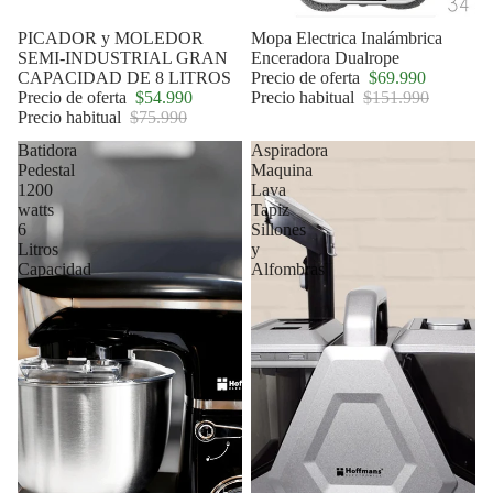
Oferta
PICADOR y MOLEDOR
Oferta
Mopa Electrica Inalámbrica
SEMI-INDUSTRIAL GRAN
Enceradora Dualrope
CAPACIDAD DE 8 LITROS
Precio de oferta
$69.990
Precio de oferta
$54.990
Precio habitual
$151.990
Precio habitual
$75.990
Batidora
Aspiradora
Pedestal
Maquina
1200
Lava
watts
Tapiz
6
Sillones
Litros
y
Capacidad
Alfombras