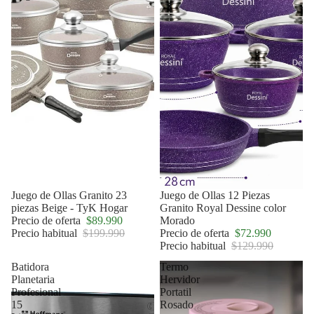
Oferta
Juego de Ollas Granito 23
Oferta
Juego de Ollas 12 Piezas
piezas Beige - TyK Hogar
Granito Royal Dessine color
Precio de oferta
$89.990
Morado
Precio habitual
$199.990
Precio de oferta
$72.990
Precio habitual
$129.990
Batidora
Termo
Planetaria
Hervidor
Profesional
Portatil
15
Rosado