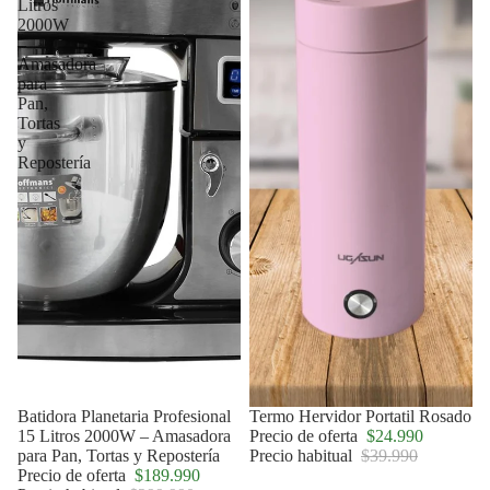
Litros
2000W
–
Amasadora
para
Pan,
Tortas
y
Repostería
Agotado
Batidora Planetaria Profesional
Oferta
Termo Hervidor Portatil Rosado
15 Litros 2000W – Amasadora
Precio de oferta
$24.990
para Pan, Tortas y Repostería
Precio habitual
$39.990
Precio de oferta
$189.990