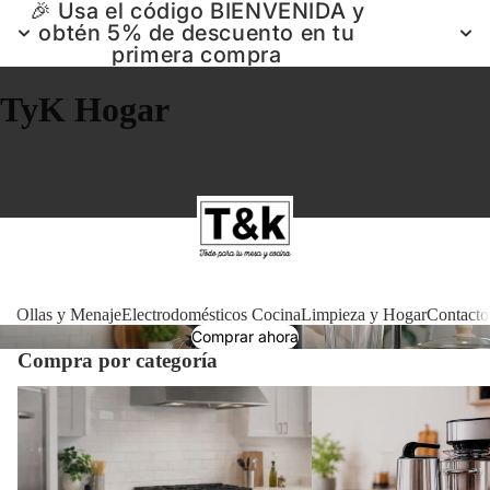
🎉 Usa el código BIENVENIDA y
obtén 5% de descuento en tu
primera compra
TyK Hogar
Ollas 
Ollas y Menaje
Electrodomésticos Cocina
Limpieza y Hogar
Contacto
Comprar ahora
Compra por categoría
Electrodomé
Ollas y Menaje
Electrodomésticos Cocin