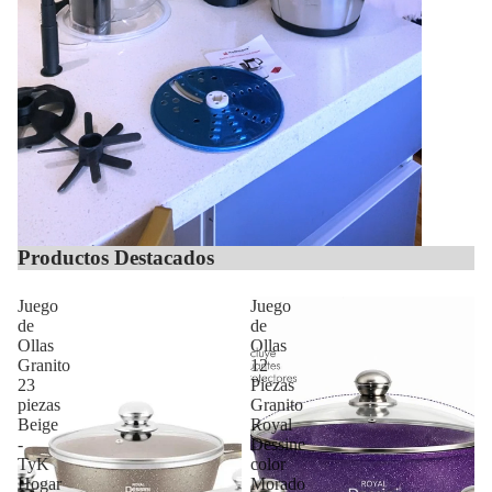
Productos Destacados
Juego
Juego
de
de
Ollas
Ollas
Granito
12
23
Piezas
piezas
Granito
Beige
Royal
-
Dessine
TyK
color
Hogar
Morado