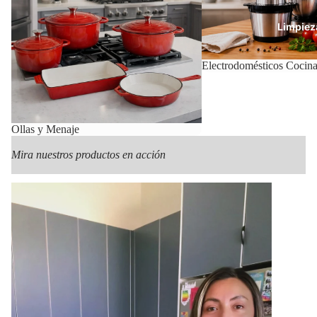
Limpiez
Electrodomésticos Cocin
Con
Ollas y Menaje
Mira nuestros productos en acción
Mas Pr