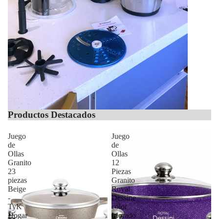
Productos Destacados
Juego
Juego
de
de
Ollas
Ollas
Granito
12
23
Piezas
piezas
Granito
Beige
Royal
-
Dessine
TyK
color
Hogar
Morado