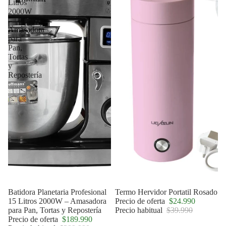
Litros
2000W
–
Amasadora
para
Pan,
Tortas
y
Repostería
Agotado
Batidora Planetaria Profesional
Oferta
Termo Hervidor Portatil Rosado
15 Litros 2000W – Amasadora
Precio de oferta
$24.990
para Pan, Tortas y Repostería
Precio habitual
$39.990
Precio de oferta
$189.990