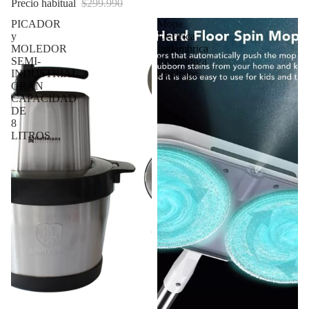
Precio habitual
$299.990
PICADOR
Mopa
y
Electrica
MOLEDOR
Inalámbrica
SEMI-
Enceradora
INDUSTRIAL
Dualrope
GRAN
CAPACIDAD
DE
8
LITROS