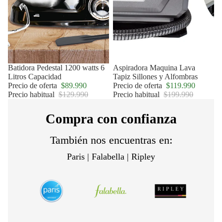
Oferta
Batidora Pedestal 1200 watts 6
Oferta
Aspiradora Maquina Lava
Litros Capacidad
Tapiz Sillones y Alfombras
Precio de oferta
$89.990
Precio de oferta
$119.990
Precio habitual
$129.990
Precio habitual
$199.990
Compra con confianza
También nos encuentras en:
Paris | Falabella | Ripley
Política de privacidad
Política de reembolso
Términos del servicio
Política de envío