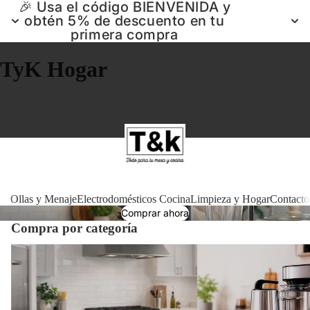
🎉 Usa el código BIENVENIDA y
obtén 5% de descuento en tu
primera compra
TyK Hogar
Ollas 
Ollas y Menaje
Electrodomésticos Cocina
Limpieza y Hogar
Contacto
Comprar ahora
Compra por categoría
Electrodomé
Ollas y Menaje
Electrodomésticos Cocin