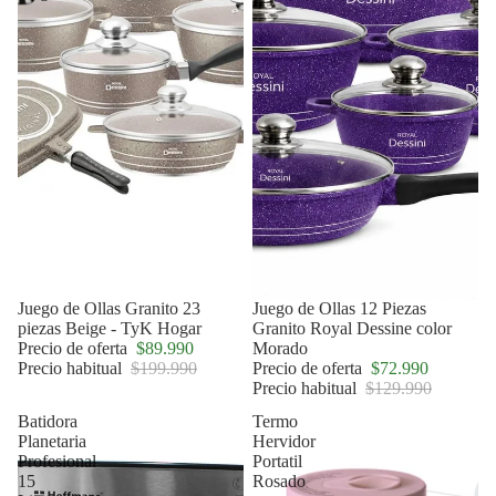
Oferta
Juego de Ollas Granito 23
Oferta
Juego de Ollas 12 Piezas
piezas Beige - TyK Hogar
Granito Royal Dessine color
Precio de oferta
$89.990
Morado
Precio habitual
$199.990
Precio de oferta
$72.990
Precio habitual
$129.990
Batidora
Termo
Planetaria
Hervidor
Profesional
Portatil
15
Rosado