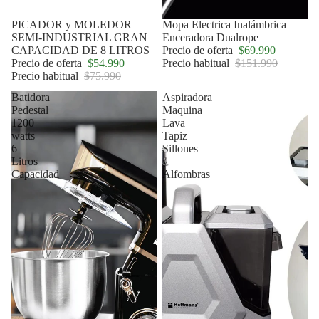
Oferta
PICADOR y MOLEDOR
Oferta
Mopa Electrica Inalámbrica
SEMI-INDUSTRIAL GRAN
Enceradora Dualrope
CAPACIDAD DE 8 LITROS
Precio de oferta
$69.990
Precio de oferta
$54.990
Precio habitual
$151.990
Precio habitual
$75.990
Batidora
Aspiradora
Pedestal
Maquina
1200
Lava
watts
Tapiz
6
Sillones
Litros
y
Capacidad
Alfombras