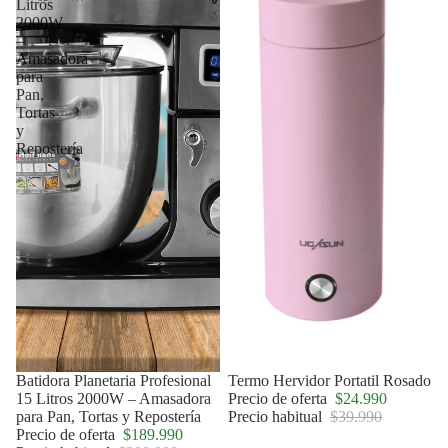
Litros
2000W
–
Amasadora
para
Pan,
Tortas
y
Repostería
Agotado
Batidora Planetaria Profesional
Oferta
Termo Hervidor Portatil Rosado
15 Litros 2000W – Amasadora
Precio de oferta
$24.990
para Pan, Tortas y Repostería
Precio habitual
$39.990
Precio de oferta
$189.990