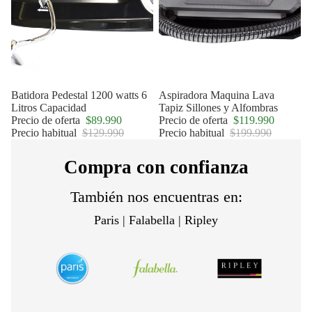
Oferta
Batidora Pedestal 1200 watts 6
Oferta
Aspiradora Maquina Lava
Litros Capacidad
Tapiz Sillones y Alfombras
Precio de oferta
$89.990
Precio de oferta
$119.990
Precio habitual
$129.990
Precio habitual
$199.990
Compra con confianza
También nos encuentras en:
Paris | Falabella | Ripley
Política de privacidad
Política de reembolso
Términos del servicio
Política de envío