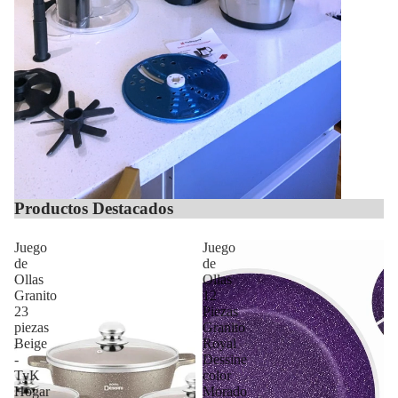
Productos Destacados
Juego
Juego
de
de
Ollas
Ollas
Granito
12
23
Piezas
piezas
Granito
Beige
Royal
-
Dessine
TyK
color
Hogar
Morado