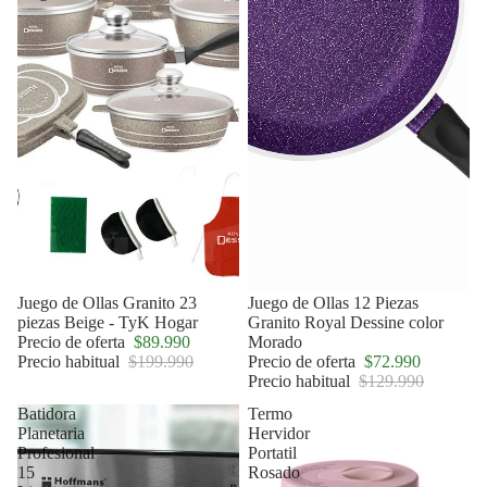
Oferta
Juego de Ollas Granito 23
Oferta
Juego de Ollas 12 Piezas
piezas Beige - TyK Hogar
Granito Royal Dessine color
Precio de oferta
$89.990
Morado
Precio habitual
$199.990
Precio de oferta
$72.990
Precio habitual
$129.990
Batidora
Termo
Planetaria
Hervidor
Profesional
Portatil
15
Rosado