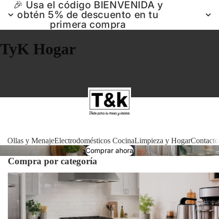
🎉 Usa el código BIENVENIDA y
obtén 5% de descuento en tu
primera compra
TyK Hogar
Ollas 
Ollas y Menaje
Electrodomésticos Cocina
Limpieza y Hogar
Contacto
Comprar ahora
Compra por categoría
Electrodomé
Ollas y Menaje
Electrodomésticos Cocin