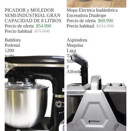
Oferta
PICADOR y MOLEDOR
Oferta
Mopa Electrica Inalámbrica
SEMI-INDUSTRIAL GRAN
Enceradora Dualrope
CAPACIDAD DE 8 LITROS
Precio de oferta
$69.990
Precio de oferta
$54.990
Precio habitual
$151.990
Precio habitual
$75.990
Batidora
Aspiradora
Pedestal
Maquina
1200
Lava
watts
Tapiz
6
Sillones
Litros
y
Capacidad
Alfombras