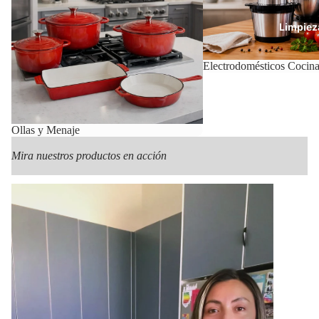
Limpiez
Electrodomésticos Cocin
Con
Ollas y Menaje
Mira nuestros productos en acción
Mas Pr