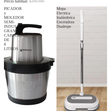
Precio habitual
$299.990
PICADOR
Mopa
y
Electrica
MOLEDOR
Inalámbrica
SEMI-
Enceradora
INDUSTRIAL
Dualrope
GRAN
CAPACIDAD
DE
8
LITROS