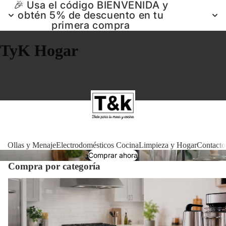
🎉 Usa el código BIENVENIDA y
obtén 5% de descuento en tu
primera compra
TyK Hogar
Ollas 
Ollas y Menaje
Electrodomésticos Cocina
Limpieza y Hogar
Contacto
Comprar ahora
Compra por categoría
Electrodomé
Ollas y Menaje
Electrodomésticos Cocin