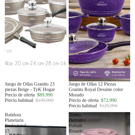
Oferta
Juego de Ollas Granito 23
Oferta
Juego de Ollas 12 Piezas
piezas Beige - TyK Hogar
Granito Royal Dessine color
Precio de oferta
$89.990
Morado
Precio habitual
$199.990
Precio de oferta
$72.990
Precio habitual
$129.990
Batidora
Termo
Planetaria
Hervidor
Profesional
Portatil
15
Rosado