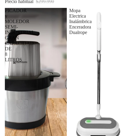
Precio habitual
$299.990
PICADOR
Mopa
y
Electrica
MOLEDOR
Inalámbrica
SEMI-
Enceradora
INDUSTRIAL
Dualrope
GRAN
CAPACIDAD
DE
8
LITROS