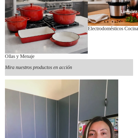
Limpiez
Electrodomésticos Cocin
Con
Ollas y Menaje
Mira nuestros productos en acción
Mas Pr