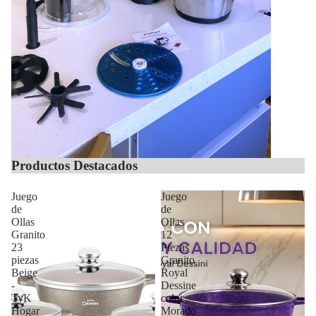
Productos Destacados
Juego
Juego
de
de
Ollas
Ollas
Granito
12
23
Piezas
piezas
Granito
Beige
Royal
-
Dessine
TyK
color
Hogar
Morado