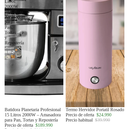
Litros
2000W
–
Amasadora
para
Pan,
Tortas
y
Repostería
Agotado
Batidora Planetaria Profesional
Oferta
Termo Hervidor Portatil Rosado
15 Litros 2000W – Amasadora
Precio de oferta
$24.990
para Pan, Tortas y Repostería
Precio habitual
$39.990
Precio de oferta
$189.990