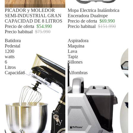
Oferta
PICADOR y MOLEDOR
Oferta
Mopa Electrica Inalámbrica
SEMI-INDUSTRIAL GRAN
Enceradora Dualrope
CAPACIDAD DE 8 LITROS
Precio de oferta
$69.990
Precio de oferta
$54.990
Precio habitual
$151.990
Precio habitual
$75.990
Batidora
Aspiradora
Pedestal
Maquina
1200
Lava
watts
Tapiz
6
Sillones
Litros
y
Capacidad
Alfombras