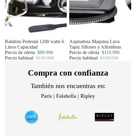
Oferta
Batidora Pedestal 1200 watts 6
Oferta
Aspiradora Maquina Lava
Litros Capacidad
Tapiz Sillones y Alfombras
Precio de oferta
$89.990
Precio de oferta
$119.990
Precio habitual
$129.990
Precio habitual
$199.990
Compra con confianza
También nos encuentras en:
Paris | Falabella | Ripley
Política de privacidad
Política de reembolso
Términos del servicio
Política de envío