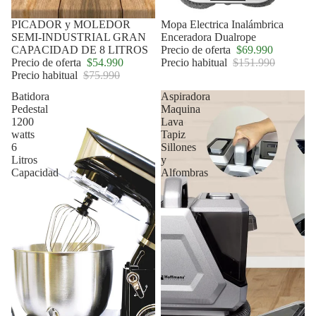
Oferta
PICADOR y MOLEDOR
Oferta
Mopa Electrica Inalámbrica
SEMI-INDUSTRIAL GRAN
Enceradora Dualrope
CAPACIDAD DE 8 LITROS
Precio de oferta
$69.990
Precio de oferta
$54.990
Precio habitual
$151.990
Precio habitual
$75.990
Batidora
Aspiradora
Pedestal
Maquina
1200
Lava
watts
Tapiz
6
Sillones
Litros
y
Capacidad
Alfombras