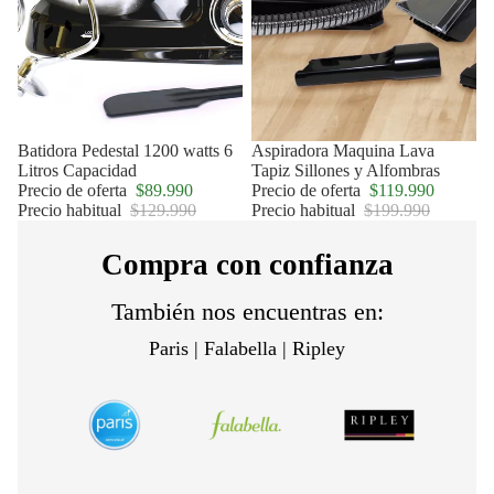
Oferta
Batidora Pedestal 1200 watts 6
Oferta
Aspiradora Maquina Lava
Litros Capacidad
Tapiz Sillones y Alfombras
Precio de oferta
$89.990
Precio de oferta
$119.990
Precio habitual
$129.990
Precio habitual
$199.990
Compra con confianza
También nos encuentras en:
Paris | Falabella | Ripley
Política de privacidad
Política de reembolso
Términos del servicio
Política de envío