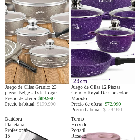
Oferta
Juego de Ollas Granito 23
Oferta
Juego de Ollas 12 Piezas
piezas Beige - TyK Hogar
Granito Royal Dessine color
Precio de oferta
$89.990
Morado
Precio habitual
$199.990
Precio de oferta
$72.990
Precio habitual
$129.990
Batidora
Termo
Planetaria
Hervidor
Profesional
Portatil
15
Rosado