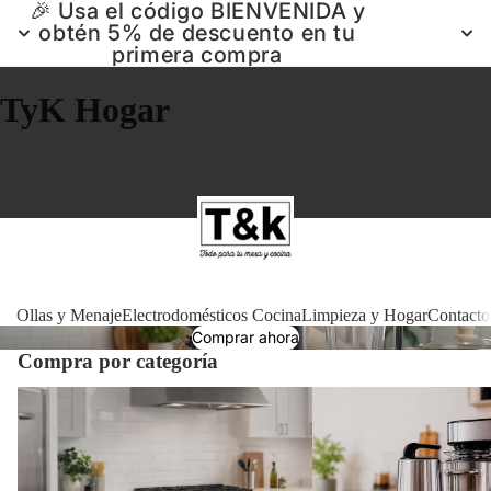
🎉 Usa el código BIENVENIDA y
obtén 5% de descuento en tu
primera compra
TyK Hogar
Ollas 
Ollas y Menaje
Electrodomésticos Cocina
Limpieza y Hogar
Contacto
Comprar ahora
Compra por categoría
Electrodomé
Ollas y Menaje
Electrodomésticos Cocin