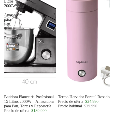
Litros
2000W
–
Amasadora
para
Pan,
Tortas
y
Repostería
Agotado
Batidora Planetaria Profesional
Oferta
Termo Hervidor Portatil Rosado
15 Litros 2000W – Amasadora
Precio de oferta
$24.990
para Pan, Tortas y Repostería
Precio habitual
$39.990
Precio de oferta
$189.990