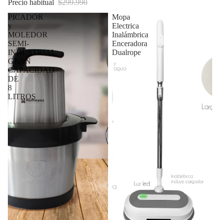
Precio habitual
$299.990
PICADOR
Mopa
y
Electrica
MOLEDOR
Inalámbrica
SEMI-
Enceradora
INDUSTRIAL
Dualrope
GRAN
CAPACIDAD
DE
8
LITROS