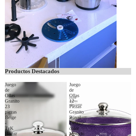
Productos Destacados
Juego
Juego
de
de
Ollas
Ollas
Granito
12
23
Piezas
piezas
Granito
Beige
Royal
-
Dessine
TyK
color
Hogar
Morado