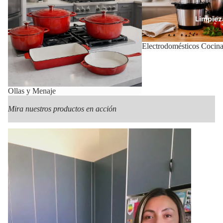
Limpiez
Electrodomésticos Cocin
Con
Ollas y Menaje
Mira nuestros productos en acción
Mas Pr