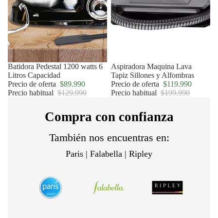
Oferta
Batidora Pedestal 1200 watts 6
Oferta
Aspiradora Maquina Lava
Litros Capacidad
Tapiz Sillones y Alfombras
Precio de oferta
$89.990
Precio de oferta
$119.990
Precio habitual
$129.990
Precio habitual
$199.990
Compra con confianza
También nos encuentras en:
Paris | Falabella | Ripley
Política de privacidad
Política de reembolso
Términos del servicio
Política de envío