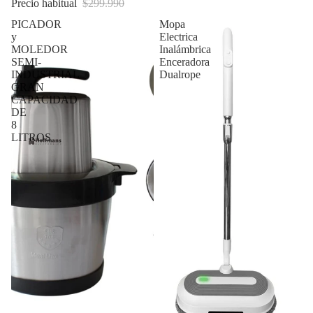
Precio habitual
$299.990
PICADOR
Mopa
y
Electrica
MOLEDOR
Inalámbrica
SEMI-
Enceradora
INDUSTRIAL
Dualrope
GRAN
CAPACIDAD
DE
8
LITROS