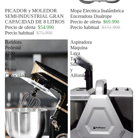
Oferta
PICADOR y MOLEDOR
Oferta
Mopa Electrica Inalámbrica
SEMI-INDUSTRIAL GRAN
Enceradora Dualrope
CAPACIDAD DE 8 LITROS
Precio de oferta
$69.990
Precio de oferta
$54.990
Precio habitual
$151.990
Precio habitual
$75.990
Batidora
Aspiradora
Pedestal
Maquina
1200
Lava
watts
Tapiz
6
Sillones
Litros
y
Capacidad
Alfombras