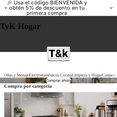
🎉 Usa el código BIENVENIDA y
obtén 5% de descuento en tu
primera compra
TyK Hogar
Ollas 
Ollas y Menaje
Electrodomésticos Cocina
Limpieza y Hogar
Contacto
Comprar ahora
Compra por categoría
Electrodomé
Ollas y Menaje
Electrodomésticos Cocin