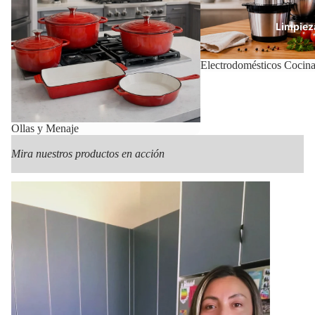
Limpiez
Electrodomésticos Cocin
Con
Ollas y Menaje
Mira nuestros productos en acción
Mas Pr