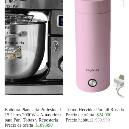
Litros
2000W
–
Amasadora
para
Pan,
Tortas
y
Repostería
Agotado
Batidora Planetaria Profesional
Oferta
Termo Hervidor Portatil Rosado
15 Litros 2000W – Amasadora
Precio de oferta
$24.990
para Pan, Tortas y Repostería
Precio habitual
$39.990
Precio de oferta
$189.990