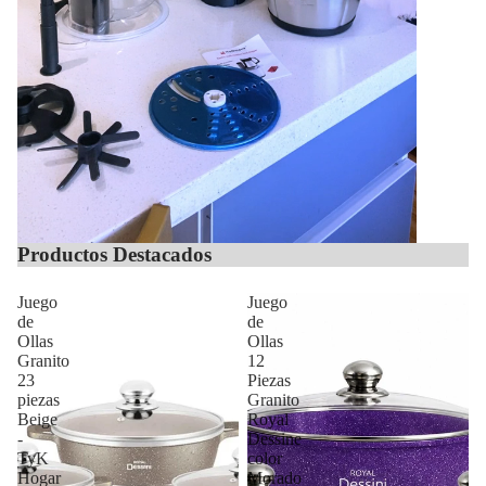
Productos Destacados
Juego
Juego
de
de
Ollas
Ollas
Granito
12
23
Piezas
piezas
Granito
Beige
Royal
-
Dessine
TyK
color
Hogar
Morado