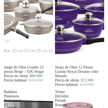
Oferta
Juego de Ollas Granito 23
Oferta
Juego de Ollas 12 Piezas
piezas Beige - TyK Hogar
Granito Royal Dessine color
Precio de oferta
$89.990
Morado
Precio habitual
$199.990
Precio de oferta
$72.990
Precio habitual
$129.990
Batidora
Termo
Planetaria
Hervidor
Profesional
Portatil
15
Rosado