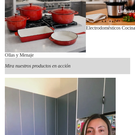
Limpiez
Electrodomésticos Cocin
Con
Ollas y Menaje
Mira nuestros productos en acción
Mas Pr