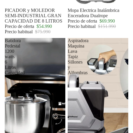
Oferta
PICADOR y MOLEDOR
Oferta
Mopa Electrica Inalámbrica
SEMI-INDUSTRIAL GRAN
Enceradora Dualrope
CAPACIDAD DE 8 LITROS
Precio de oferta
$69.990
Precio de oferta
$54.990
Precio habitual
$151.990
Precio habitual
$75.990
Batidora
Aspiradora
Pedestal
Maquina
1200
Lava
watts
Tapiz
6
Sillones
Litros
y
Capacidad
Alfombras