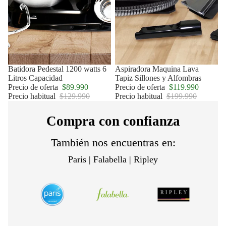
Oferta
Batidora Pedestal 1200 watts 6
Oferta
Aspiradora Maquina Lava
Litros Capacidad
Tapiz Sillones y Alfombras
Precio de oferta
$89.990
Precio de oferta
$119.990
Precio habitual
$129.990
Precio habitual
$199.990
Compra con confianza
También nos encuentras en:
Paris | Falabella | Ripley
Política de privacidad
Política de reembolso
Términos del servicio
Política de envío