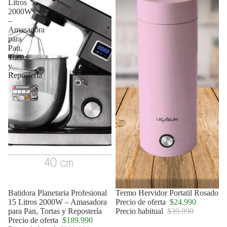
Litros
2000W
–
Amasadora
para
Pan,
Tortas
y
Repostería
Agotado
Batidora Planetaria Profesional
Oferta
Termo Hervidor Portatil Rosado
15 Litros 2000W – Amasadora
Precio de oferta
$24.990
para Pan, Tortas y Repostería
Precio habitual
$39.990
Precio de oferta
$189.990