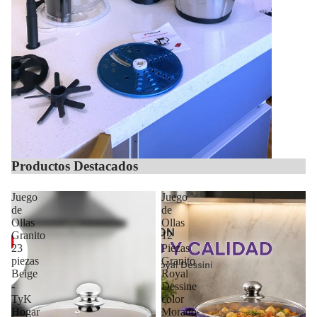
Productos Destacados
Juego
Juego
de
de
Ollas
Ollas
Granito
12
23
Piezas
piezas
Granito
Beige
Royal
-
Dessine
TyK
color
Hogar
Morado