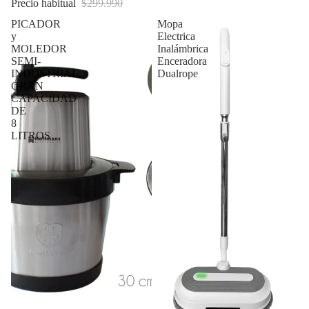
Precio habitual
$299.990
PICADOR
Mopa
y
Electrica
MOLEDOR
Inalámbrica
SEMI-
Enceradora
INDUSTRIAL
Dualrope
GRAN
CAPACIDAD
DE
8
LITROS