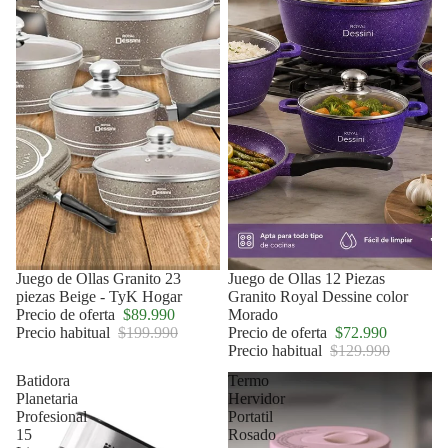
Oferta
Juego de Ollas Granito 23
Oferta
Juego de Ollas 12 Piezas
piezas Beige - TyK Hogar
Granito Royal Dessine color
Precio de oferta
$89.990
Morado
Precio habitual
$199.990
Precio de oferta
$72.990
Precio habitual
$129.990
Batidora
Termo
Planetaria
Hervidor
Profesional
Portatil
15
Rosado