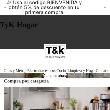
🎉 Usa el código BIENVENIDA y
obtén 5% de descuento en tu
primera compra
TyK Hogar
Ollas 
Ollas y Menaje
Electrodomésticos Cocina
Limpieza y Hogar
Contacto
Comprar ahora
Compra por categoría
Electrodomé
Ollas y Menaje
Electrodomésticos Cocin