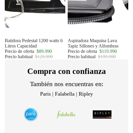
Oferta
Batidora Pedestal 1200 watts 6
Oferta
Aspiradora Maquina Lava
Litros Capacidad
Tapiz Sillones y Alfombras
Precio de oferta
$89.990
Precio de oferta
$119.990
Precio habitual
$129.990
Precio habitual
$199.990
Compra con confianza
También nos encuentras en:
Paris | Falabella | Ripley
Política de privacidad
Política de reembolso
Términos del servicio
Política de envío