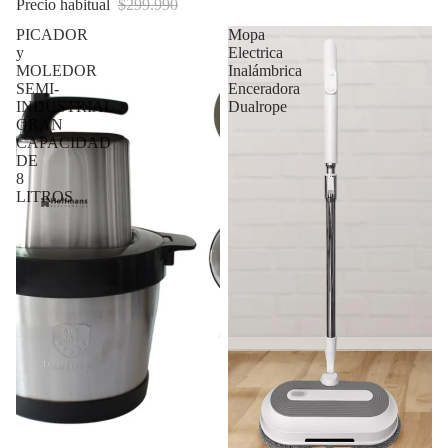
Precio habitual
$299.990
PICADOR
Mopa
y
Electrica
MOLEDOR
Inalámbrica
SEMI-
Enceradora
INDUSTRIAL
Dualrope
GRAN
CAPACIDAD
DE
8
LITROS