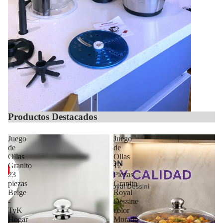
Productos Destacados
Juego
Juego
de
de
Ollas
Ollas
Granito
12
23
Piezas
piezas
Granito
Beige
Royal
-
Dessine
TyK
color
Hogar
Morado