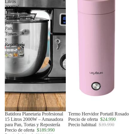
Litros
2000W
–
Amasadora
para
Pan,
Tortas
y
Repostería
Agotado
Batidora Planetaria Profesional
Oferta
Termo Hervidor Portatil Rosado
15 Litros 2000W – Amasadora
Precio de oferta
$24.990
para Pan, Tortas y Repostería
Precio habitual
$39.990
Precio de oferta
$189.990