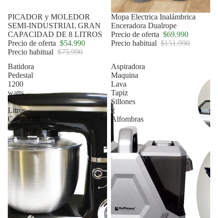
Oferta
PICADOR y MOLEDOR
Oferta
Mopa Electrica Inalámbrica
SEMI-INDUSTRIAL GRAN
Enceradora Dualrope
CAPACIDAD DE 8 LITROS
Precio de oferta
$69.990
Precio de oferta
$54.990
Precio habitual
$151.990
Precio habitual
$75.990
Batidora
Aspiradora
Pedestal
Maquina
1200
Lava
watts
Tapiz
6
Sillones
Litros
y
Capacidad
Alfombras