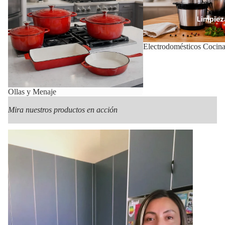
Limpiez
Electrodomésticos Cocin
Con
Ollas y Menaje
Mira nuestros productos en acción
Mas Pr