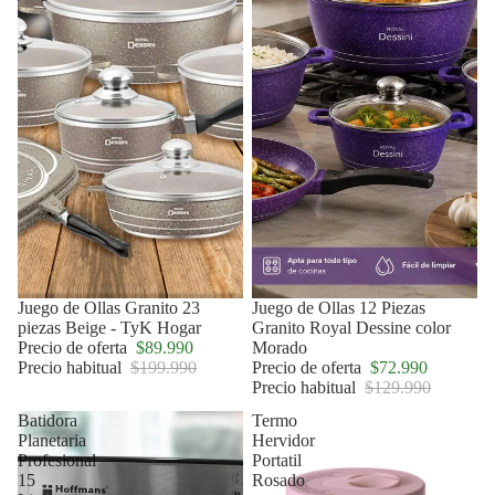
Oferta
Juego de Ollas Granito 23
Oferta
Juego de Ollas 12 Piezas
piezas Beige - TyK Hogar
Granito Royal Dessine color
Precio de oferta
$89.990
Morado
Precio habitual
$199.990
Precio de oferta
$72.990
Precio habitual
$129.990
Batidora
Termo
Planetaria
Hervidor
Profesional
Portatil
15
Rosado