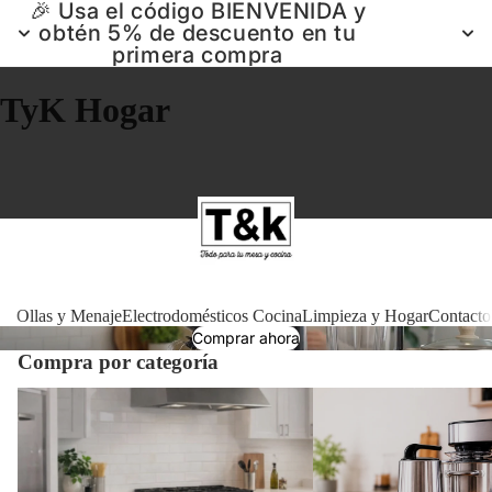
🎉 Usa el código BIENVENIDA y
obtén 5% de descuento en tu
primera compra
TyK Hogar
Ollas 
Ollas y Menaje
Electrodomésticos Cocina
Limpieza y Hogar
Contacto
Comprar ahora
Compra por categoría
Electrodomé
Ollas y Menaje
Electrodomésticos Cocin