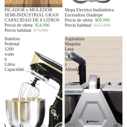
Oferta
PICADOR y MOLEDOR
Oferta
Mopa Electrica Inalámbrica
SEMI-INDUSTRIAL GRAN
Enceradora Dualrope
CAPACIDAD DE 8 LITROS
Precio de oferta
$69.990
Precio de oferta
$54.990
Precio habitual
$151.990
Precio habitual
$75.990
Batidora
Aspiradora
Pedestal
Maquina
1200
Lava
watts
Tapiz
6
Sillones
Litros
y
Capacidad
Alfombras