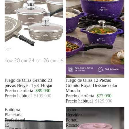
Oferta
Juego de Ollas Granito 23
Oferta
Juego de Ollas 12 Piezas
piezas Beige - TyK Hogar
Granito Royal Dessine color
Precio de oferta
$89.990
Morado
Precio habitual
$199.990
Precio de oferta
$72.990
Precio habitual
$129.990
Batidora
Termo
Planetaria
Hervidor
Profesional
Portatil
15
Rosado