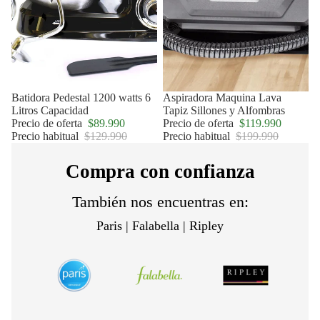
Oferta
Batidora Pedestal 1200 watts 6
Oferta
Aspiradora Maquina Lava
Litros Capacidad
Tapiz Sillones y Alfombras
Precio de oferta
$89.990
Precio de oferta
$119.990
Precio habitual
$129.990
Precio habitual
$199.990
Compra con confianza
También nos encuentras en:
Paris | Falabella | Ripley
Política de privacidad
Política de reembolso
Términos del servicio
Política de envío