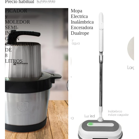
Precio habitual
$299.990
PICADOR
Mopa
y
Electrica
MOLEDOR
Inalámbrica
SEMI-
Enceradora
INDUSTRIAL
Dualrope
GRAN
CAPACIDAD
DE
8
LITROS