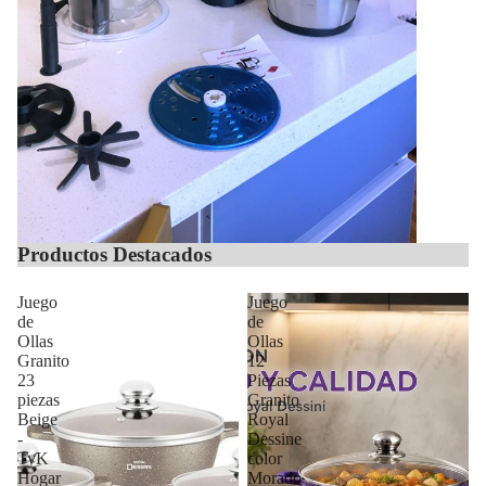
Productos Destacados
Juego
Juego
de
de
Ollas
Ollas
Granito
12
23
Piezas
piezas
Granito
Beige
Royal
-
Dessine
TyK
color
Hogar
Morado