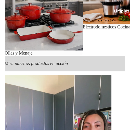
Limpiez
Electrodomésticos Cocin
Con
Ollas y Menaje
Mira nuestros productos en acción
Mas Pr