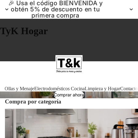
🎉 Usa el código BIENVENIDA y
obtén 5% de descuento en tu
primera compra
TyK Hogar
Ollas 
Ollas y Menaje
Electrodomésticos Cocina
Limpieza y Hogar
Contacto
Comprar ahora
Compra por categoría
Electrodomé
Ollas y Menaje
Electrodomésticos Cocin