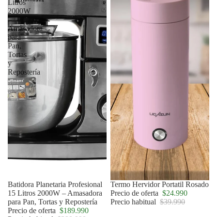
Litros
2000W
–
Amasadora
para
Pan,
Tortas
y
Repostería
Agotado
Batidora Planetaria Profesional
Oferta
Termo Hervidor Portatil Rosado
15 Litros 2000W – Amasadora
Precio de oferta
$24.990
para Pan, Tortas y Repostería
Precio habitual
$39.990
Precio de oferta
$189.990