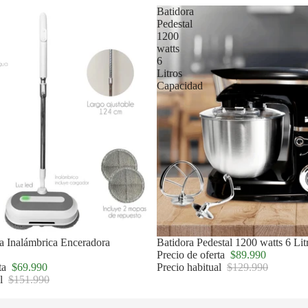
Batidora
Pedestal
1200
watts
6
Litros
Capacidad
a Inalámbrica Enceradora
Oferta
Batidora Pedestal 1200 watts 6 Li
Precio de oferta
$89.990
rta
$69.990
Precio habitual
$129.990
al
$151.990