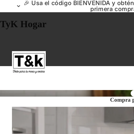
🎉 Usa el código BIENVENIDA y obté
primera compr
TyK Hogar
Compra p
Ollas y Menaje