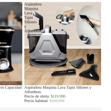
Aspiradora
Maquina
Lava
Tapiz
Sillones
y
Alfombras
tros Capacidad
Oferta
Aspiradora Maquina Lava Tapiz Sillones y
Alfombras
Precio de oferta
$119.990
Precio habitual
$199.990