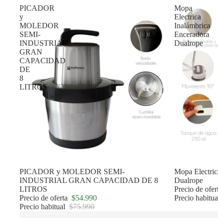
PICADOR
Mopa
y
Electrica
MOLEDOR
Inalámbrica
SEMI-
Enceradora
INDUSTRIAL
Dualrope
GRAN
CAPACIDAD
DE
8
LITROS
Oferta
PICADOR y MOLEDOR SEMI-
Oferta
Mopa Electric
INDUSTRIAL GRAN CAPACIDAD DE 8
Dualrope
LITROS
Precio de ofe
Precio de oferta
$54.990
Precio habitu
Precio habitual
$75.990