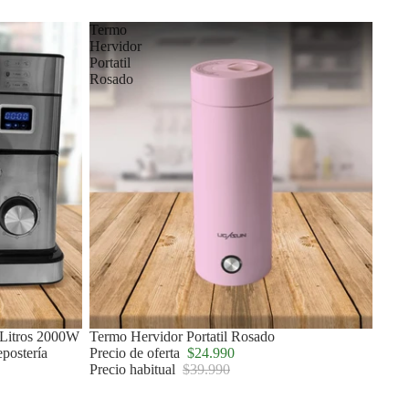
Termo
Hervidor
Portatil
Rosado
5 Litros 2000W
Oferta
Termo Hervidor Portatil Rosado
postería
Precio de oferta
$24.990
Precio habitual
$39.990