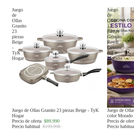
Juego
Juego
de
de
Ollas
Ollas
Granito
12
23
Piezas
piezas
Granito
Beige
Royal
-
Dessine
TyK
color
Hogar
Morado
Oferta
Juego de Ollas Granito 23 piezas Beige - TyK
Oferta
Juego de Olla
Hogar
color Morado
Precio de oferta
$89.990
Precio de ofe
Precio habitual
$199.990
Precio habitu